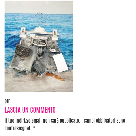
Navigazione
ptr
LASCIA UN COMMENTO
articoli
Il tuo indirizzo email non sarà pubblicato.
I campi obbligatori sono
contrassegnati
*