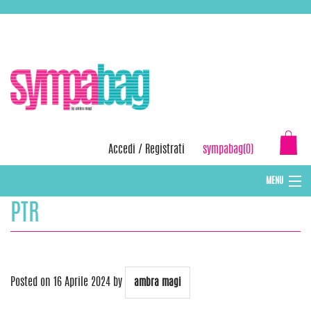
Skip
ASSISTENZA:
+39 388 3727381
EMAIL:
info@sympabag.it
to
content
Accedi
/
Registrati
sympabag(0)
MENU
PTR
CAPPELLI INVERNALI DONNA
CAPPELLI INVERNALI BAMBINI
ABBIGLIAMENTO DONNA
Posted on
16 Aprile 2024
by
ambra magi
BORSE MARE E POCHETTES