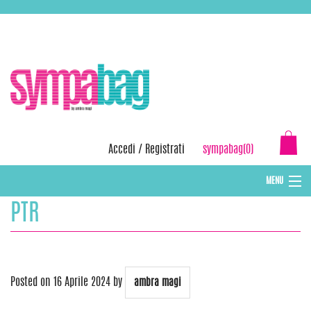
Skip
ASSISTENZA:
+39 388 3727381
EMAIL:
info@sympabag.it
to
content
Accedi
/
Registrati
sympabag(0)
MENU
PTR
CAPPELLI INVERNALI DONNA
CAPPELLI INVERNALI BAMBINI
ABBIGLIAMENTO DONNA
Posted on
16 Aprile 2024
by
ambra magi
BORSE MARE E POCHETTES