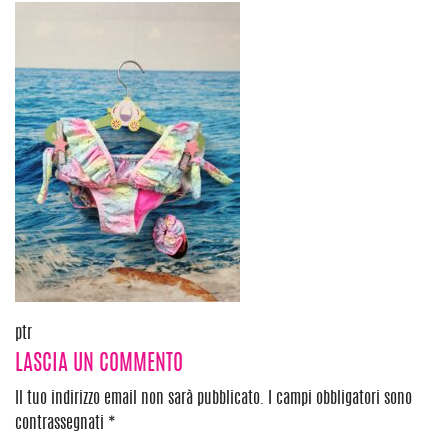
Navigazione
ptr
LASCIA UN COMMENTO
articoli
Il tuo indirizzo email non sarà pubblicato.
I campi obbligatori sono
contrassegnati
*