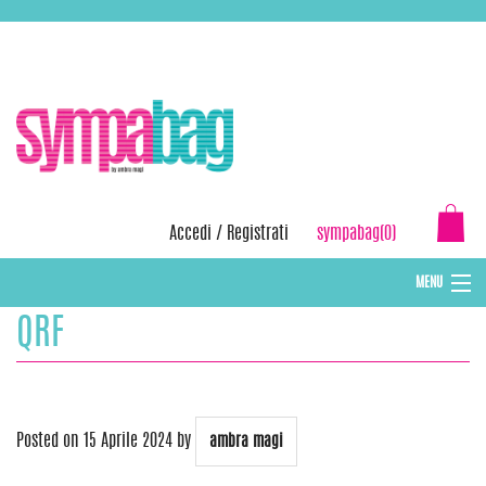
Skip
ASSISTENZA:
+39 388 3727381
EMAIL:
info@sympabag.it
to
content
Accedi
/
Registrati
sympabag(0)
MENU
QRF
CAPPELLI INVERNALI DONNA
CAPPELLI INVERNALI BAMBINI
ABBIGLIAMENTO DONNA
Posted on
15 Aprile 2024
by
ambra magi
BORSE MARE E POCHETTES