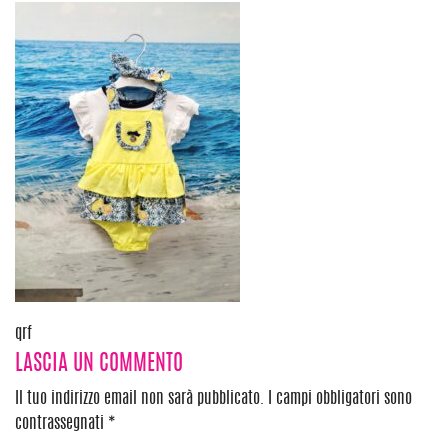
Navigazione
qrf
LASCIA UN COMMENTO
articoli
Il tuo indirizzo email non sarà pubblicato.
I campi obbligatori sono
contrassegnati
*