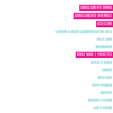
ABBIGLIAMENTO DONNA
ABBIGLIAMENTO INVERNALE
ACCESSORI
catenelle & polsini complementari per borse
fiocco spilla
portamonete
BORSE MARE E POCHETTES
astucci & beauty
bauletti
borse mare
borse shopping
pochette
pochette a tracolla
zaini & tracolle