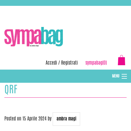
Skip
ASSISTENZA:
+39 388 3727381
EMAIL:
info@sympabag.it
to
content
Accedi
/
Registrati
sympabag(0)
MENU
QRF
CAPPELLI INVERNALI DONNA
CAPPELLI INVERNALI BAMBINI
ABBIGLIAMENTO DONNA
Posted on
15 Aprile 2024
by
ambra magi
BORSE MARE E POCHETTES