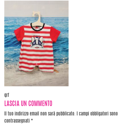
Navigazione
qrf
LASCIA UN COMMENTO
articoli
Il tuo indirizzo email non sarà pubblicato.
I campi obbligatori sono
contrassegnati
*