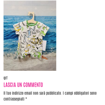
Navigazione
qrf
LASCIA UN COMMENTO
articoli
Il tuo indirizzo email non sarà pubblicato.
I campi obbligatori sono
contrassegnati
*