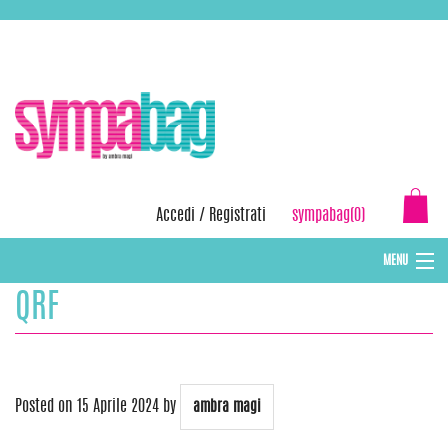
Skip
ASSISTENZA:
+39 388 3727381
EMAIL:
info@sympabag.it
to
content
Accedi
/
Registrati
sympabag(0)
MENU
QRF
CAPPELLI INVERNALI DONNA
CAPPELLI INVERNALI BAMBINI
ABBIGLIAMENTO DONNA
Posted on
15 Aprile 2024
by
ambra magi
BORSE MARE E POCHETTES