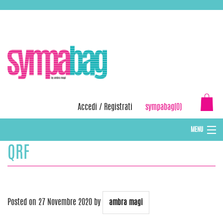
Skip
ASSISTENZA:
+39 388 3727381
EMAIL:
info@sympabag.it
to
content
Accedi
/
Registrati
sympabag(0)
MENU
QRF
CAPPELLI INVERNALI DONNA
CAPPELLI INVERNALI BAMBINI
ABBIGLIAMENTO DONNA
Posted on
27 Novembre 2020
by
ambra magi
BORSE MARE E POCHETTES