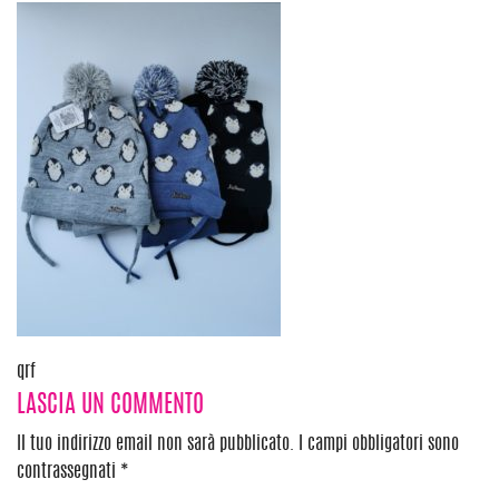
Navigazione
qrf
LASCIA UN COMMENTO
articoli
Il tuo indirizzo email non sarà pubblicato.
I campi obbligatori sono
contrassegnati
*