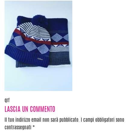
Navigazione
qrf
LASCIA UN COMMENTO
articoli
Il tuo indirizzo email non sarà pubblicato.
I campi obbligatori sono
contrassegnati
*