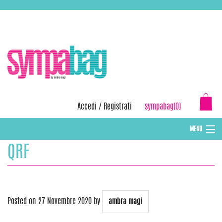
Skip
ASSISTENZA:
+39 388 3727381
EMAIL:
info@sympabag.it
to
content
Accedi
/
Registrati
sympabag(0)
MENU
QRF
CAPPELLI INVERNALI DONNA
CAPPELLI INVERNALI BAMBINI
ABBIGLIAMENTO DONNA
Posted on
27 Novembre 2020
by
ambra magi
BORSE MARE E POCHETTES