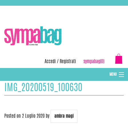
Skip
ASSISTENZA:
+39 388 3727381
EMAIL:
info@sympabag.it
to
content
Accedi
/
Registrati
sympabag(0)
MENU
IMG_20200519_100630
CAPPELLI INVERNALI DONNA
CAPPELLI INVERNALI BAMBINI
ABBIGLIAMENTO DONNA
Posted on
2 Luglio 2020
by
ambra magi
BORSE MARE E POCHETTES