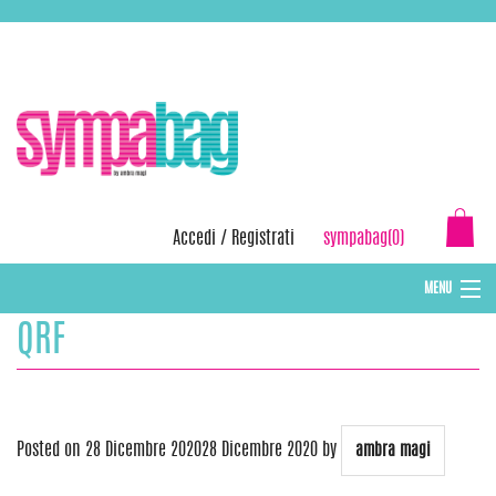
Skip
ASSISTENZA:
+39 388 3727381
EMAIL:
info@sympabag.it
to
content
Accedi
/
Registrati
sympabag(0)
MENU
QRF
CAPPELLI INVERNALI DONNA
CAPPELLI INVERNALI BAMBINI
ABBIGLIAMENTO DONNA
Posted on
28 Dicembre 2020
28 Dicembre 2020
by
ambra magi
BORSE MARE E POCHETTES