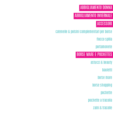
ABBIGLIAMENTO DONNA
ABBIGLIAMENTO INVERNALE
ACCESSORI
catenelle & polsini complementari per borse
fiocco spilla
portamonete
BORSE MARE E POCHETTES
astucci & beauty
bauletti
borse mare
borse shopping
pochette
pochette a tracolla
zaini & tracolle