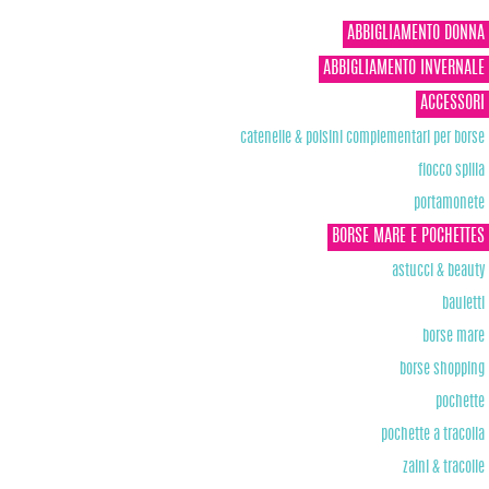
ABBIGLIAMENTO DONNA
ABBIGLIAMENTO INVERNALE
ACCESSORI
catenelle & polsini complementari per borse
fiocco spilla
portamonete
BORSE MARE E POCHETTES
astucci & beauty
bauletti
borse mare
borse shopping
pochette
pochette a tracolla
zaini & tracolle