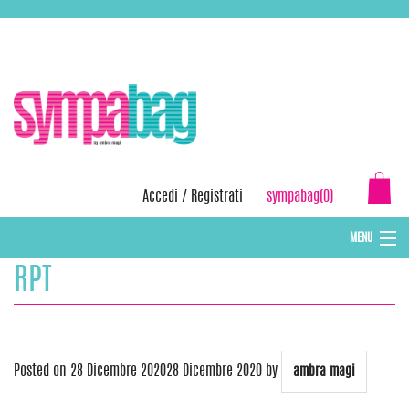
Skip
ASSISTENZA:
+39 388 3727381
EMAIL:
info@sympabag.it
to
content
Accedi
/
Registrati
sympabag(0)
MENU
RPT
CAPPELLI INVERNALI DONNA
CAPPELLI INVERNALI BAMBINI
ABBIGLIAMENTO DONNA
Posted on
28 Dicembre 2020
28 Dicembre 2020
by
ambra magi
BORSE MARE E POCHETTES