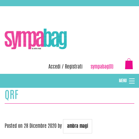
Skip
ASSISTENZA:
+39 388 3727381
EMAIL:
info@sympabag.it
to
content
Accedi
/
Registrati
sympabag(0)
MENU
QRF
CAPPELLI INVERNALI DONNA
CAPPELLI INVERNALI BAMBINI
ABBIGLIAMENTO DONNA
Posted on
28 Dicembre 2020
by
ambra magi
BORSE MARE E POCHETTES